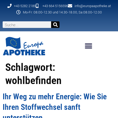
+43 5282 2189
+43 664 5156596
info@europaapotheke.at
Mo-Fr: 08.00-12.30 und 14.30-18.00, Sa:08.00-12.00
Schlagwort:
wohlbefinden
Ihr Weg zu mehr Energie: Wie Sie
Ihren Stoffwechsel sanft
unterstützen