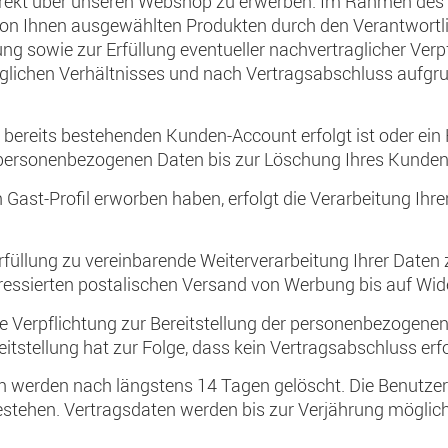
 direkt über unseren Webshop zu erwerben. Im Rahmen des
on Ihnen ausgewählten Produkten durch den Verantwortl
ung sowie zur Erfüllung eventueller nachvertraglicher Ver
aglichen Verhältnisses und nach Vertragsabschluss aufgrund
n bereits bestehenden Kunden-Account erfolgt ist oder e
rer personenbezogenen Daten bis zur Löschung Ihres Kunde
 Gast-Profil erworben haben, erfolgt die Verarbeitung I
rfüllung zu vereinbarende Weiterverarbeitung Ihrer Daten
ressierten postalischen Versand von Werbung bis auf Wid
he Verpflichtung zur Bereitstellung der personenbezogenen
eitstellung hat zur Folge, dass kein Vertragsabschluss erf
n werden nach längstens 14 Tagen gelöscht. Die Benutzerko
tehen. Vertragsdaten werden bis zur Verjährung möglich