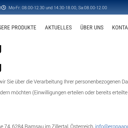
t
Mo-Fr: 08.00-12.30 und 14.30-18.00, Sa:08.00-12.00
SERE PRODUKTE
AKTUELLES
ÜBER UNS
KONTA
g
g
wir Sie über die Verarbeitung Ihrer personenbezogenen Da
ern möchten (Einwilligungen erteilen oder bereits erteilte
, 6284 Ramsau im Zillertal, Österreich,
info@eropaapo