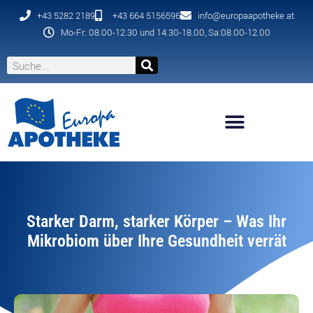
+43 5282 2189
+43 664 5156596
info@europaapotheke.at
Mo-Fr: 08.00-12.30 und 14.30-18.00, Sa:08.00-12.00
Starker Darm, starker Körper – Was Ihr
Mikrobiom über Ihre Gesundheit verrät