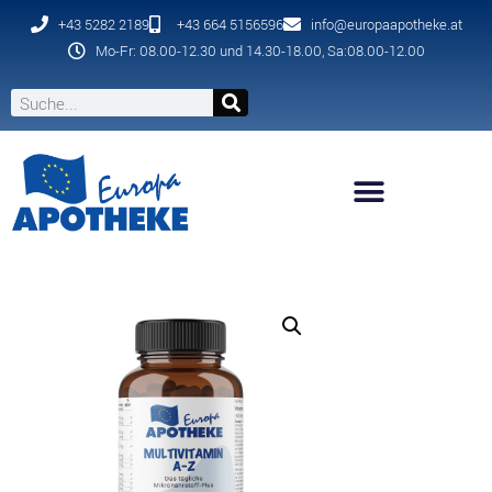
+43 5282 2189
+43 664 5156596
info@europaapotheke.at
Mo-Fr: 08.00-12.30 und 14.30-18.00, Sa:08.00-12.00