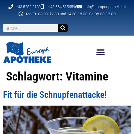
+43 5282 2189
+43 664 5156596
info@europaapotheke.at
Mo-Fr: 08.00-12.30 und 14.30-18.00, Sa:08.00-12.00
Schlagwort:
Vitamine
Fit für die Schnupfenattacke!