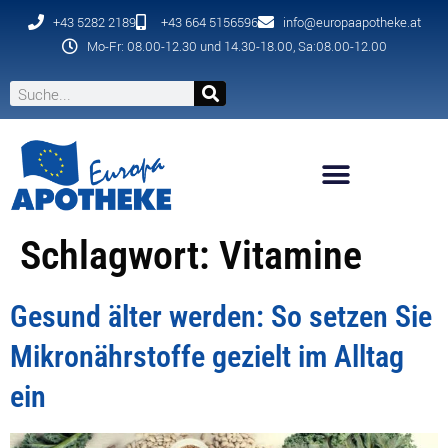
+43 5282 2189
+43 664 5156596
info@europaapotheke.at
Mo-Fr: 08.00-12.30 und 14.30-18.00, Sa:08.00-12.00
Schlagwort:
Vitamine
Gesund älter werden: So setzen Sie
Mikronährstoffe gezielt im Alltag
ein