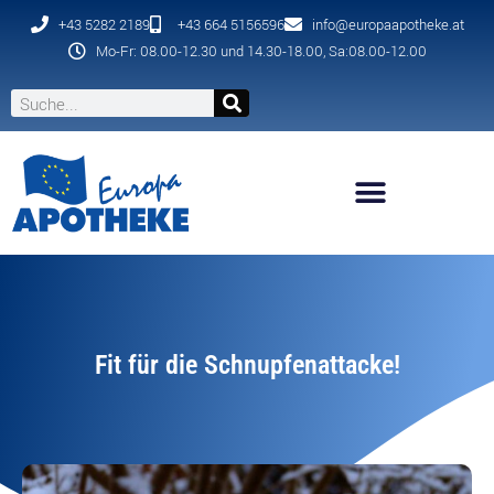
+43 5282 2189
+43 664 5156596
info@europaapotheke.at
Mo-Fr: 08.00-12.30 und 14.30-18.00, Sa:08.00-12.00
Fit für die Schnupfenattacke!