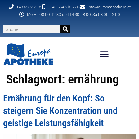
+43 5282 2189
+43 664 5156596
info@europaapotheke.at
Mo-Fr: 08.00-12.30 und 14.30-18.00, Sa:08.00-12.00
Schlagwort:
ernährung
Ernährung für den Kopf: So
steigern Sie Konzentration und
geistige Leistungsfähigkeit