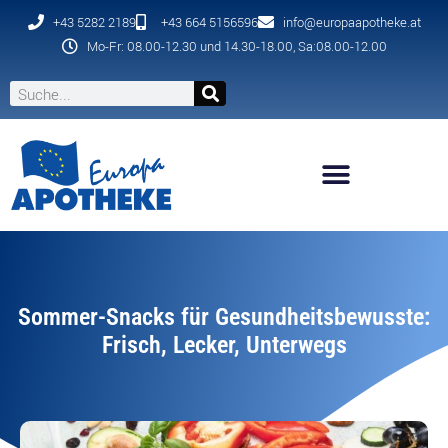
+43 5282 2189
+43 664 5156596
info@europaapotheke.at
Mo-Fr: 08.00-12.30 und 14.30-18.00, Sa:08.00-12.00
Sommer-Snacks für Gesundheitsbewusste:
Frisch, Lecker, Unterwegs