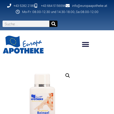
+43 5282 2189
+43 664 5156596
info@europaapotheke.at
Mo-Fr: 08.00-12.30 und 14.30-18.00, Sa:08.00-12.00