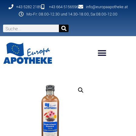
+43 5282 2189
+43 664 5156596
info@europaapotheke.at
Mo-Fr: 08.00-12.30 und 14.30-18.00, Sa:08.00-12.00