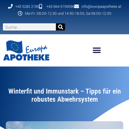
+43 5282 2189
+43 664 5156596
info@europaapotheke.at
Mo-Fr: 08.00-12.30 und 14.30-18.00, Sa:08.00-12.00
Winterfit und Immunstark – Tipps für ein
robustes Abwehrsystem