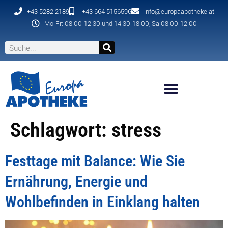
+43 5282 2189
+43 664 5156596
info@europaapotheke.at
Mo-Fr: 08.00-12.30 und 14.30-18.00, Sa:08.00-12.00
Schlagwort:
stress
Festtage mit Balance: Wie Sie
Ernährung, Energie und
Wohlbefinden in Einklang halten