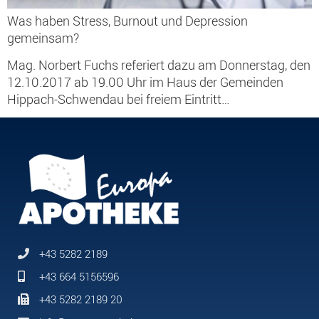
Was haben Stress, Burnout und Depression
gemeinsam?
Mag. Norbert Fuchs referiert dazu am Donnerstag, den
12.10.2017 ab 19.00 Uhr im Haus der Gemeinden
Hippach-Schwendau bei freiem Eintritt…
+43 5282 2189
+43 664 5156596
+43 5282 2189 20