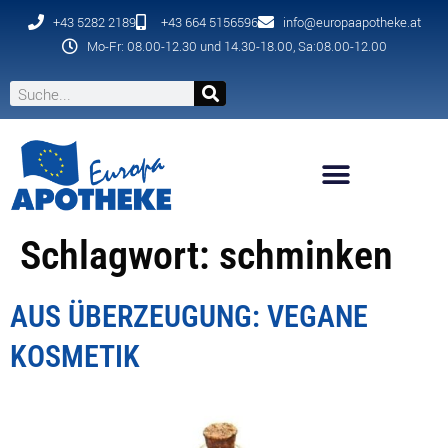
+43 5282 2189
+43 664 5156596
info@europaapotheke.at
Mo-Fr: 08.00-12.30 und 14.30-18.00, Sa:08.00-12.00
Schlagwort:
schminken
AUS ÜBERZEUGUNG: VEGANE
KOSMETIK