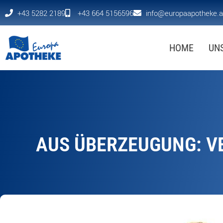
+43 5282 2189
+43 664 5156596
info@europaapotheke.a
HOME
UN
AUS ÜBERZEUGUNG: V