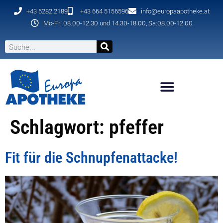
+43 5282 2189
+43 664 5156596
info@europaapotheke.at
Mo-Fr: 08.00-12.30 und 14.30-18.00, Sa:08.00-12.00
Schlagwort:
pfeffer
Fit für die Schnupfenattacke!