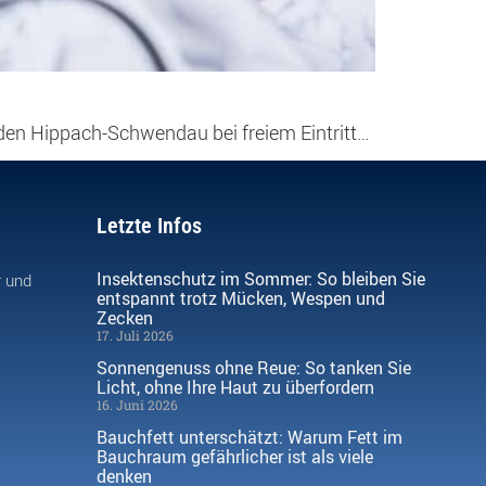
den Hippach-Schwendau bei freiem Eintritt…
Letzte Infos
Insektenschutz im Sommer: So bleiben Sie
r und
entspannt trotz Mücken, Wespen und
Zecken
17. Juli 2026
Sonnengenuss ohne Reue: So tanken Sie
Licht, ohne Ihre Haut zu überfordern
16. Juni 2026
Bauchfett unterschätzt: Warum Fett im
Bauchraum gefährlicher ist als viele
denken