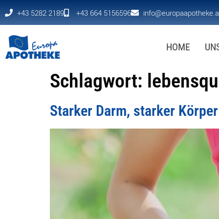
+43 5282 2189
+43 664 5156596
info@europaapotheke.a
HOME
UN
Schlagwort:
lebensqua
Starker Darm, starker Körper