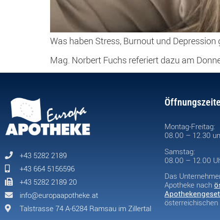
Was haben Stress, Burnout und Depressio
Mag. Norbert Fuchs referiert dazu am Donn
Öffnungszeit
Montag-Freitag:
08.00 – 12.30 un
Samstag:
+43 5282 2189
08.00 – 12.00 U
+43 664 5156596
Das Unternehmen 
+43 5282 2189 20
Apotheke nach
ö
Apothekengeset
info@europaapotheke.at
österreichische
Talstrasse 74 A-6284 Ramsau im Zillertal