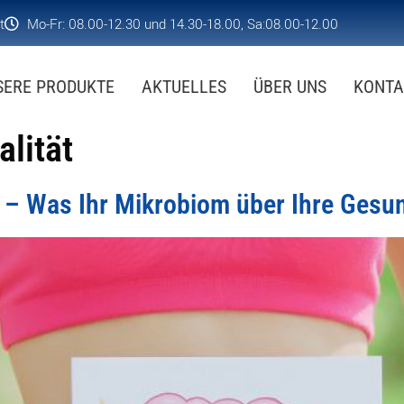
t
Mo-Fr: 08.00-12.30 und 14.30-18.00, Sa:08.00-12.00
SERE PRODUKTE
AKTUELLES
ÜBER UNS
KONTA
lität
 – Was Ihr Mikrobiom über Ihre Gesun