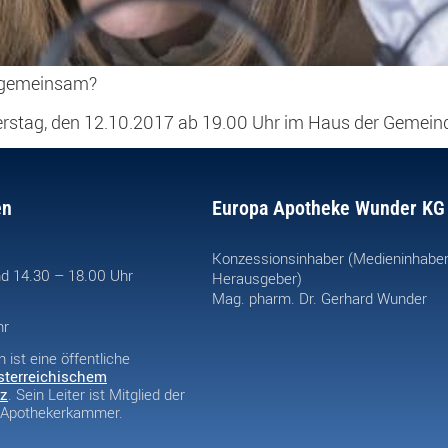
n gemeinsam?
erstag, den 12.10.2017 ab 19.00 Uhr im Haus der Gemein
en
Europa Apotheke Wunder KG
Konzessionsinhaber (Medieninhabe
d 14.30 – 18.00 Uhr
Herausgeber)
Mag. pharm. Dr. Gerhard Wunder
hr
ist eine öffentliche
sterreichischem
z
. Sein Leiter ist Mitglied der
n Apothekerkammer.