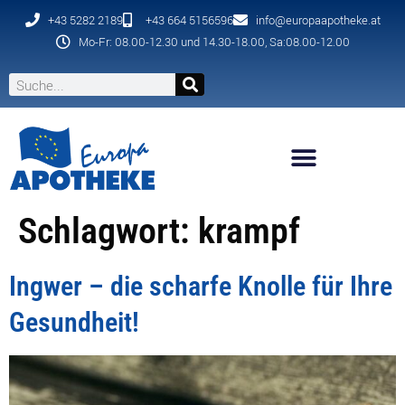
+43 5282 2189
+43 664 5156596
info@europaapotheke.at
Mo-Fr: 08.00-12.30 und 14.30-18.00, Sa:08.00-12.00
Schlagwort:
krampf
Ingwer – die scharfe Knolle für Ihre
Gesundheit!