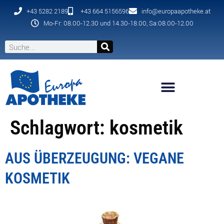
+43 5282 2189
+43 664 5156596
info@europaapotheke.at
Mo-Fr: 08.00-12.30 und 14.30-18.00, Sa:08.00-12.00
Schlagwort:
kosmetik
AUS ÜBERZEUGUNG: VEGANE
KOSMETIK