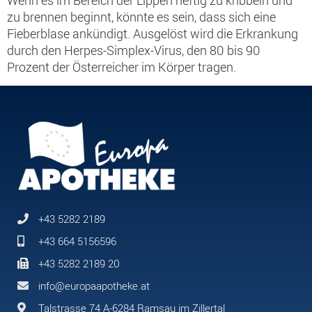
Wenn es im Bereich der Lippen heftig zu kribbeln und
zu brennen beginnt, könnte es sein, dass sich eine
Fieberblase ankündigt. Ausgelöst wird die Erkrankung
durch den Herpes-Simplex-Virus, den 80 bis 90
Prozent der Österreicher im Körper tragen.
+43 5282 2189
+43 664 5156596
+43 5282 2189 20
info@europaapotheke.at
Talstrasse 74 A-6284 Ramsau im Zillertal