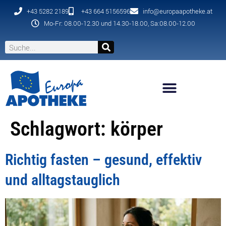
+43 5282 2189
+43 664 5156596
info@europaapotheke.at
Mo-Fr: 08.00-12.30 und 14.30-18.00, Sa:08.00-12.00
Schlagwort:
körper
Richtig fasten – gesund, effektiv
und alltagstauglich