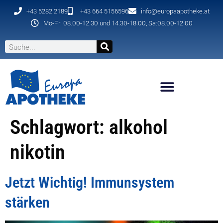
+43 5282 2189
+43 664 5156596
info@europaapotheke.at
Mo-Fr: 08.00-12.30 und 14.30-18.00, Sa:08.00-12.00
Schlagwort:
alkohol
nikotin
Jetzt Wichtig! Immunsystem
stärken