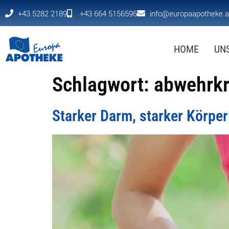
+43 5282 2189
+43 664 5156596
info@europaapotheke.a
HOME
UN
Schlagwort:
abwehrkr
Starker Darm, starker Körper