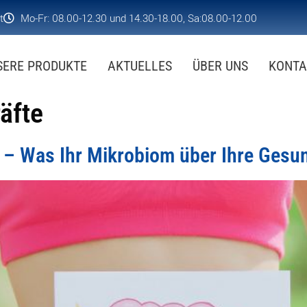
t
Mo-Fr: 08.00-12.30 und 14.30-18.00, Sa:08.00-12.00
SERE PRODUKTE
AKTUELLES
ÜBER UNS
KONTA
äfte
 – Was Ihr Mikrobiom über Ihre Gesun