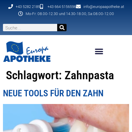
+43 5282 2189
+43 664 5156596
info@europaapotheke.at
Mo-Fr: 08.00-12.30 und 14.30-18.00, Sa:08.00-12.00
Schlagwort:
Zahnpasta
NEUE TOOLS FÜR DEN ZAHN