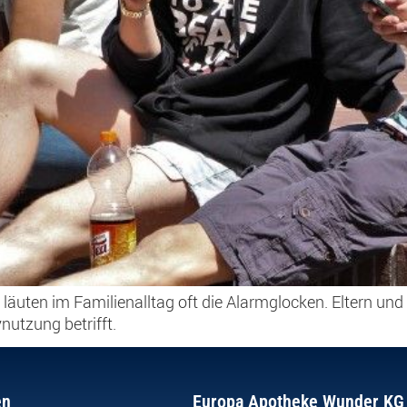
en im Familienalltag oft die Alarmglocken. Eltern und Ki
utzung betrifft.
en
Europa Apotheke Wunder KG