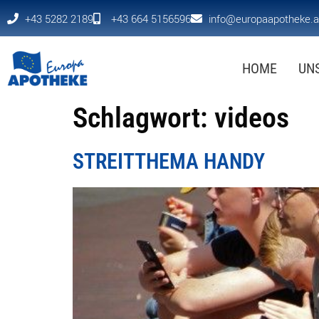
+43 5282 2189
+43 664 5156596
info@europaapotheke.a
HOME
UN
Schlagwort:
videos
STREITTHEMA HANDY