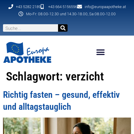
+43 5282 2189
+43 664 5156596
info@europaapotheke.at
Mo-Fr: 08.00-12.30 und 14.30-18.00, Sa:08.00-12.00
Schlagwort:
verzicht
Richtig fasten – gesund, effektiv
und alltagstauglich