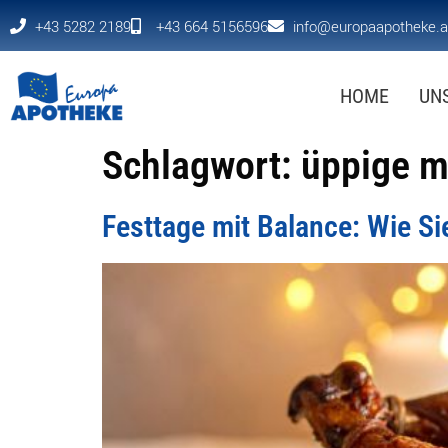
+43 5282 2189
+43 664 5156596
info@europaapotheke.a
HOME
UN
Schlagwort:
üppige m
Festtage mit Balance: Wie Si