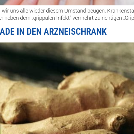
en wir uns alle wieder diesem Umstand beugen. Krankenst
 neben dem „grippalen Infekt“ vermehrt zu richtigen „Gri
ADE IN DEN ARZNEISCHRANK