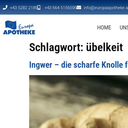
+43 5282 2189
+43 664 5156596
info@europaapotheke.a
HOME
UN
Schlagwort:
übelkeit
Ingwer – die scharfe Knolle 