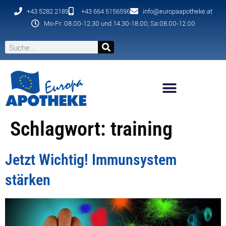
+43 5282 2189
+43 664 5156596
info@europaapotheke.at
Mo-Fr: 08.00-12.30 und 14.30-18.00, Sa:08.00-12.00
Schlagwort:
training
Jetzt Wichtig! Immunsystem
stärken