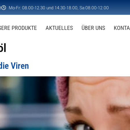
t
Mo-Fr: 08.00-12.30 und 14.30-18.00, Sa:08.00-12.00
SERE PRODUKTE
AKTUELLES
ÜBER UNS
KONTA
öl
ie Viren