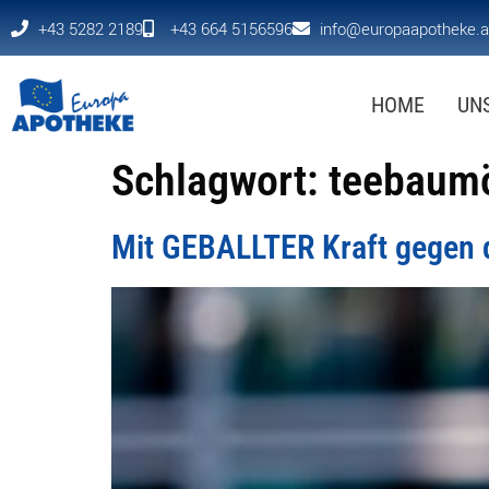
+43 5282 2189
+43 664 5156596
info@europaapotheke.a
HOME
UN
Schlagwort:
teebaum
Mit GEBALLTER Kraft gegen d