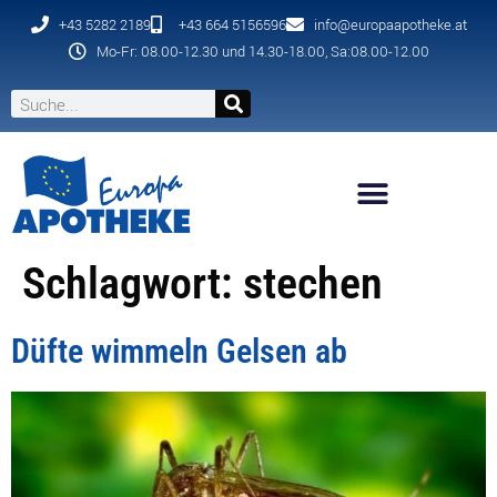
+43 5282 2189
+43 664 5156596
info@europaapotheke.at
Mo-Fr: 08.00-12.30 und 14.30-18.00, Sa:08.00-12.00
Schlagwort:
stechen
Düfte wimmeln Gelsen ab