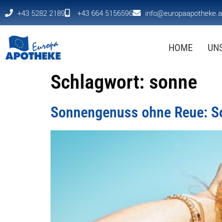
+43 5282 2189
+43 664 5156596
info@europaapotheke.a
HOME
UN
Schlagwort:
sonne
Sonnengenuss ohne Reue: So 