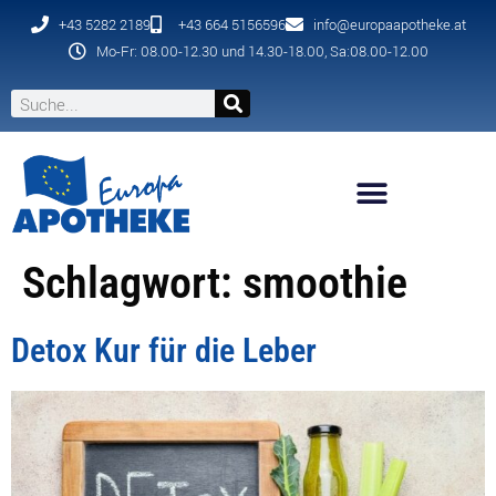
+43 5282 2189
+43 664 5156596
info@europaapotheke.at
Mo-Fr: 08.00-12.30 und 14.30-18.00, Sa:08.00-12.00
Schlagwort:
smoothie
Detox Kur für die Leber