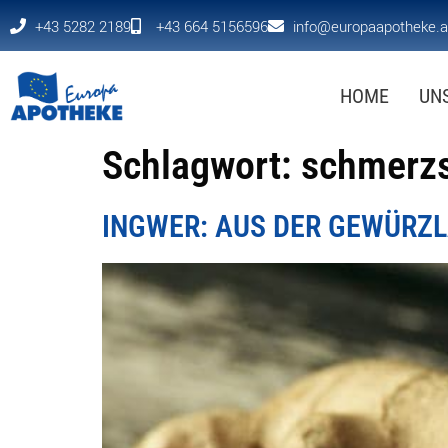
+43 5282 2189
+43 664 5156596
info@europaapotheke.a
HOME
UN
Schlagwort:
schmerzs
INGWER: AUS DER GEWÜRZL