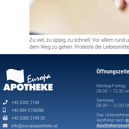
Zu viel, zu üppig, zu schnell: Vor allem run
dem Weg zu gehen. Proteste der Leibesmitt
Öffnungszeit
Montag-Freitag:
08.00 – 12.30 un
Samstag:
+43 5282 2189
08.00 – 12.00 U
+43 664 5156596
Das Unternehmen 
+43 5282 2189 20
Apotheke nach
ö
Apothekengeset
info@europaapotheke.at