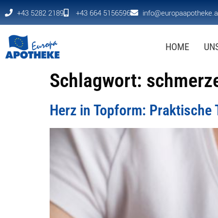
+43 5282 2189
+43 664 5156596
info@europaapotheke.a
HOME
UN
Schlagwort:
schmerz
Herz in Topform: Praktische 