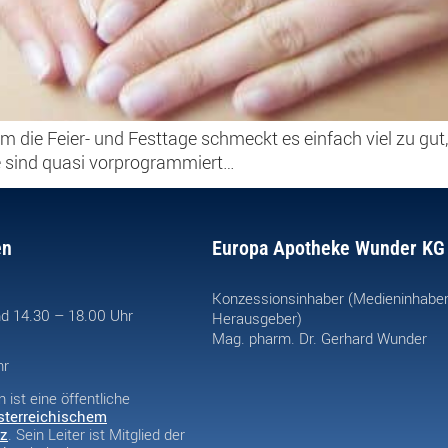
d um die Feier- und Festtage schmeckt es einfach viel zu g
e sind quasi vorprogrammiert…
en
Europa Apotheke Wunder KG
Konzessionsinhaber (Medieninhabe
d 14.30 – 18.00 Uhr
Herausgeber)
Mag. pharm. Dr. Gerhard Wunder
hr
ist eine öffentliche
sterreichischem
z
. Sein Leiter ist Mitglied der