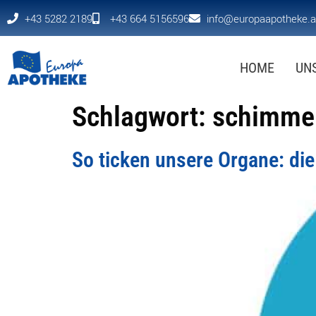
+43 5282 2189
+43 664 5156596
info@europaapotheke.a
HOME
UN
Schlagwort:
schimme
So ticken unsere Organe: di