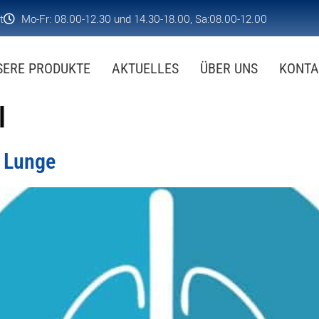
t
Mo-Fr: 08.00-12.30 und 14.30-18.00, Sa:08.00-12.00
SERE PRODUKTE
AKTUELLES
ÜBER UNS
KONTA
l
e Lunge