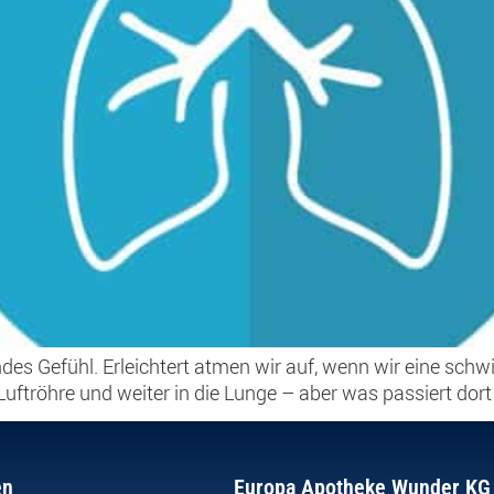
es Gefühl. Erleichtert atmen wir auf, wenn wir eine schwi
uftröhre und weiter in die Lunge – aber was passiert dort 
en
Europa Apotheke Wunder KG