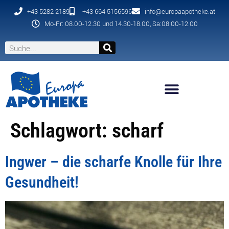
+43 5282 2189
+43 664 5156596
info@europaapotheke.at
Mo-Fr: 08.00-12.30 und 14.30-18.00, Sa:08.00-12.00
Schlagwort:
scharf
Ingwer – die scharfe Knolle für Ihre
Gesundheit!