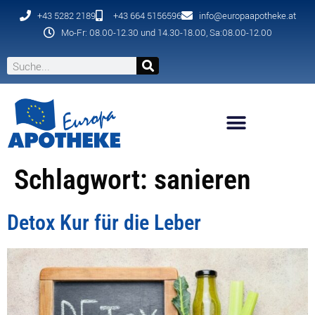
+43 5282 2189
+43 664 5156596
info@europaapotheke.at
Mo-Fr: 08.00-12.30 und 14.30-18.00, Sa:08.00-12.00
Schlagwort:
sanieren
Detox Kur für die Leber