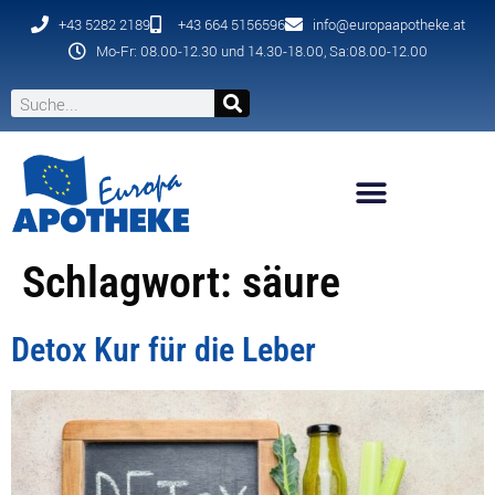
+43 5282 2189
+43 664 5156596
info@europaapotheke.at
Mo-Fr: 08.00-12.30 und 14.30-18.00, Sa:08.00-12.00
Schlagwort:
säure
Detox Kur für die Leber