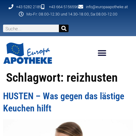
+43 5282 2189
+43 664 5156596
info@europaapotheke.at
Mo-Fr: 08.00-12.30 und 14.30-18.00, Sa:08.00-12.00
Schlagwort:
reizhusten
HUSTEN – Was gegen das lästige
Keuchen hilft