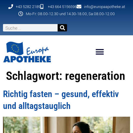
+43 5282 2189
+43 664 5156596
info@europaapotheke.at
Mo-Fr: 08.00-12.30 und 14.30-18.00, Sa:08.00-12.00
Schlagwort:
regeneration
Richtig fasten – gesund, effektiv
und alltagstauglich