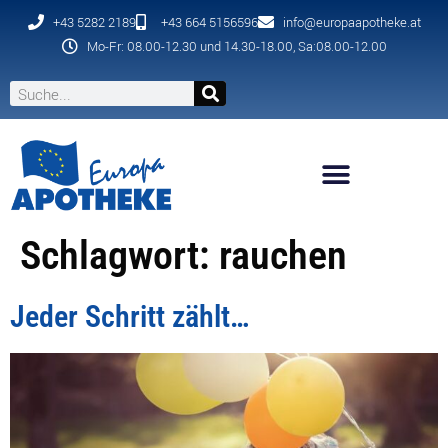
+43 5282 2189
+43 664 5156596
info@europaapotheke.at
Mo-Fr: 08.00-12.30 und 14.30-18.00, Sa:08.00-12.00
Schlagwort:
rauchen
Jeder Schritt zählt…