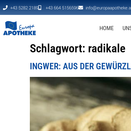
+43 5282 2189
+43 664 5156596
info@europaapotheke.a
HOME
UN
Schlagwort:
radikale
INGWER: AUS DER GEWÜRZL