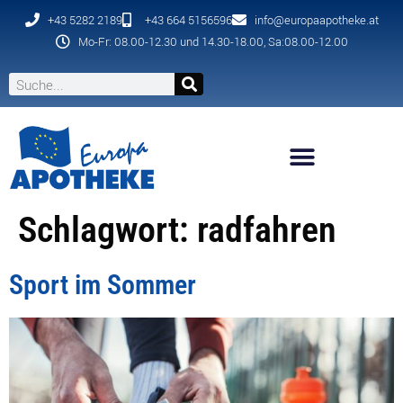
+43 5282 2189
+43 664 5156596
info@europaapotheke.at
Mo-Fr: 08.00-12.30 und 14.30-18.00, Sa:08.00-12.00
Schlagwort:
radfahren
Sport im Sommer