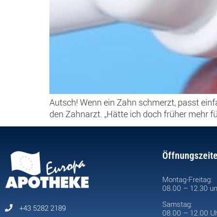
Autsch! Wenn ein Zahn schmerzt, passt einf
den Zahnarzt. „Hätte ich doch früher mehr fü
Öffnungszeit
Montag-Freitag:
08.00 – 12.30 un
Samstag:
+43 5282 2189
08.00 – 12.00 U