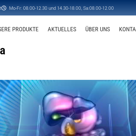
t
Mo-Fr: 08.00-12.30 und 14.30-18.00, Sa:08.00-12.00
SERE PRODUKTE
AKTUELLES
ÜBER UNS
KONTA
ka