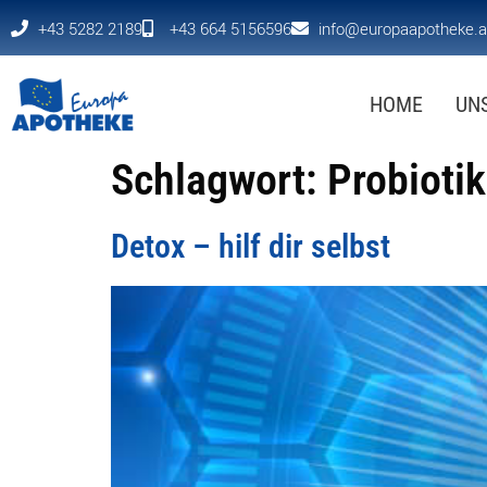
+43 5282 2189
+43 664 5156596
info@europaapotheke.a
HOME
UN
Schlagwort:
Probioti
Detox – hilf dir selbst