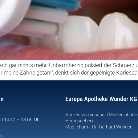
ach gar nichts mehr. Unbarmherzig pulsiert der Schmerz
r meine Zähne getan!“, denkt sich der gepeinigte Kariespa
en
Europa Apotheke Wunder KG
Konzessionsinhaber (Medieninhabe
d 14.30 – 18.00 Uhr
Herausgeber)
Mag. pharm. Dr. Gerhard Wunder
hr