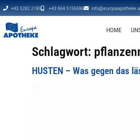
+43 5282 2189
+43 664 5156596
info@europaapotheke.a
HOME
UN
Schlagwort:
pflanzen
HUSTEN – Was gegen das läs