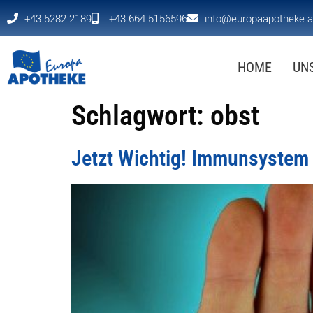
+43 5282 2189
+43 664 5156596
info@europaapotheke.a
HOME
UN
Schlagwort:
obst
Jetzt Wichtig! Immunsystem