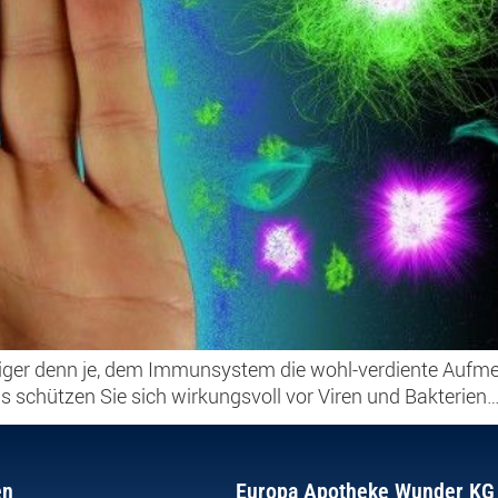
chtiger denn je, dem Immunsystem die wohl-verdiente Aufm
s schützen Sie sich wirkungsvoll vor Viren und Bakterien
en
Europa Apotheke Wunder KG