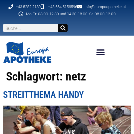
+43 5282 2189
+43 664 5156596
info@europaapotheke.at
Mo-Fr: 08.00-12.30 und 14.30-18.00, Sa:08.00-12.00
Schlagwort:
netz
STREITTHEMA HANDY