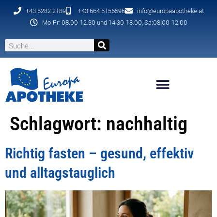
+43 5282 2189
+43 664 5156596
info@europaapotheke.at
Mo-Fr: 08.00-12.30 und 14.30-18.00, Sa:08.00-12.00
Schlagwort:
nachhaltig
Richtig fasten – gesund, effektiv
und alltagstauglich