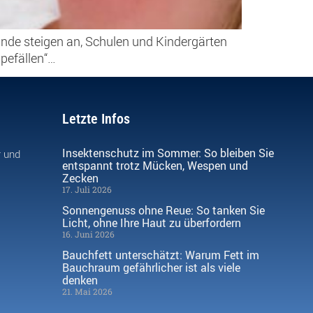
ände steigen an, Schulen und Kindergärten
ppefällen“…
Letzte Infos
Insektenschutz im Sommer: So bleiben Sie
r und
entspannt trotz Mücken, Wespen und
Zecken
17. Juli 2026
Sonnengenuss ohne Reue: So tanken Sie
Licht, ohne Ihre Haut zu überfordern
16. Juni 2026
Bauchfett unterschätzt: Warum Fett im
Bauchraum gefährlicher ist als viele
denken
21. Mai 2026