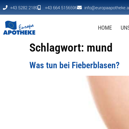
+43 5282 2189
+43 664 5156596
info@europaapotheke.a
HOME
UN
Schlagwort:
mund
Was tun bei Fieberblasen?