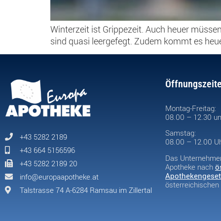
Winterzeit ist Grippezeit. Auch heuer müss
sind quasi leergefegt. Zudem kommt es heuer
Öffnungszeit
Montag-Freitag:
08.00 – 12.30 un
Samstag:
+43 5282 2189
08.00 – 12.00 U
+43 664 5156596
Das Unternehmen 
+43 5282 2189 20
Apotheke nach
ö
Apothekengeset
info@europaapotheke.at
österreichische
Talstrasse 74 A-6284 Ramsau im Zillertal