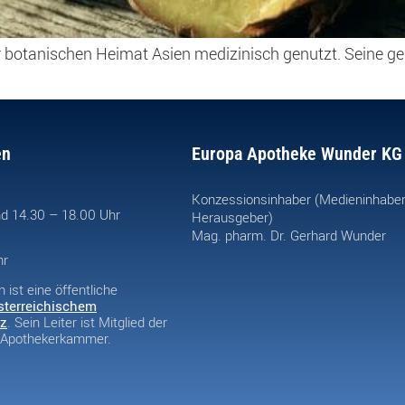
r botanischen Heimat Asien medizinisch genutzt. Seine ge
en
Europa Apotheke Wunder KG
Konzessionsinhaber (Medieninhabe
d 14.30 – 18.00 Uhr
Herausgeber)
Mag. pharm. Dr. Gerhard Wunder
hr
ist eine öffentliche
sterreichischem
z
. Sein Leiter ist Mitglied der
n Apothekerkammer.