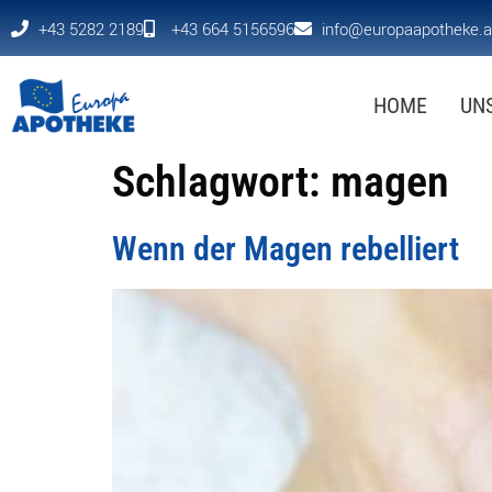
+43 5282 2189
+43 664 5156596
info@europaapotheke.a
HOME
UN
Schlagwort:
magen
Wenn der Magen rebelliert