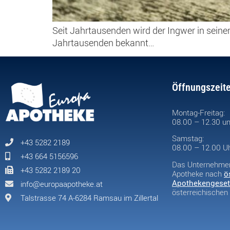
Seit Jahrtausenden wird der Ingwer in seine
Jahrtausenden bekannt…
Öffnungszeit
Montag-Freitag:
08.00 – 12.30 un
Samstag:
+43 5282 2189
08.00 – 12.00 U
+43 664 5156596
Das Unternehmen 
+43 5282 2189 20
Apotheke nach
ö
Apothekengeset
info@europaapotheke.at
österreichische
Talstrasse 74 A-6284 Ramsau im Zillertal